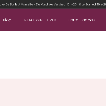
ave De Baille À Marseille - Du Mardi Au Vendredi 10h-20h & Le Samedi 16h-
Blog
FRIDAY WINE FEVER
Carte Cadeau
OUR HISTORY