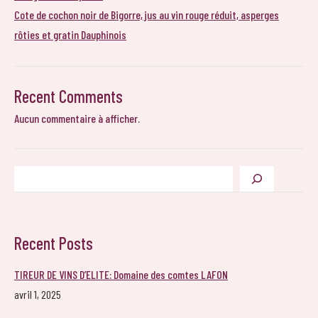
Cote de cochon noir de Bigorre, jus au vin rouge réduit, asperges
rôties et gratin Dauphinois
Recent Comments
Aucun commentaire à afficher.
Rechercher
Recent Posts
TIREUR DE VINS D’ELITE: Domaine des comtes LAFON
avril 1, 2025