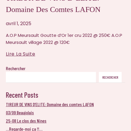
Domaine Des Comtes LAFON
avril 1, 2025
A.O.P Meursault Goutte d’Or 1er cru 2022 @ 250€ A.O.P
Meursault village 2022 @ 120€
TIREUR
Lire La Suite
DE
VINS
Rechercher
D’ELITE:
RECHERCHER
Domaine
Des
Recent Posts
Comtes
TIREUR DE VINS D’ELITE: Domaine des comtes LAFON
LAFON
03/09 Beaujolais
25-08 Le clos des Nines
…Regarde-moi ça !!…